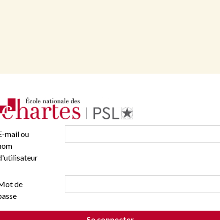
E-mail ou
nom
d'utilisateur
Mot de
passe