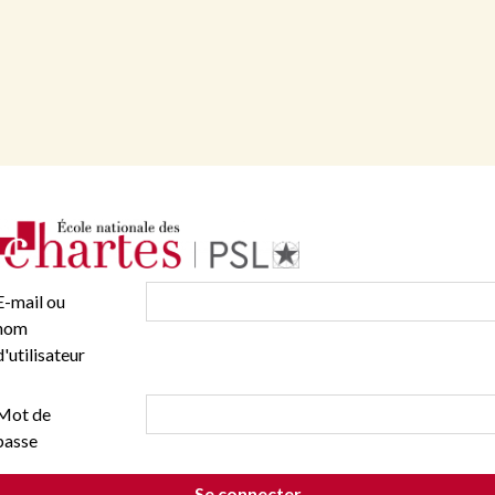
E-mail ou
nom
d'utilisateur
Mot de
passe