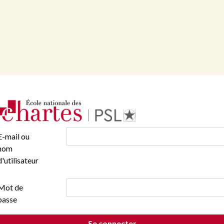
E-mail ou
nom
d'utilisateur
Mot de
passe