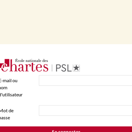
E-mail ou
nom
d'utilisateur
Mot de
passe