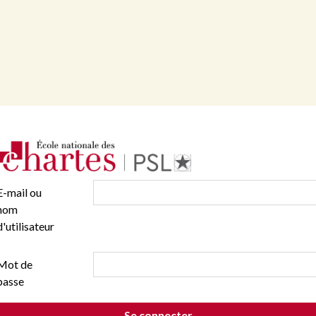
E-mail ou
nom
d'utilisateur
Mot de
passe