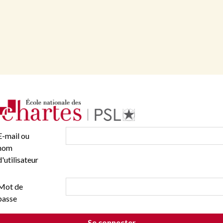
E-mail ou
nom
d'utilisateur
Mot de
passe