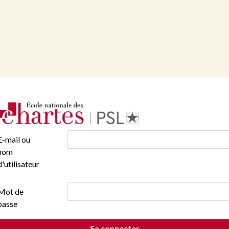
E-mail ou
nom
d'utilisateur
Mot de
passe