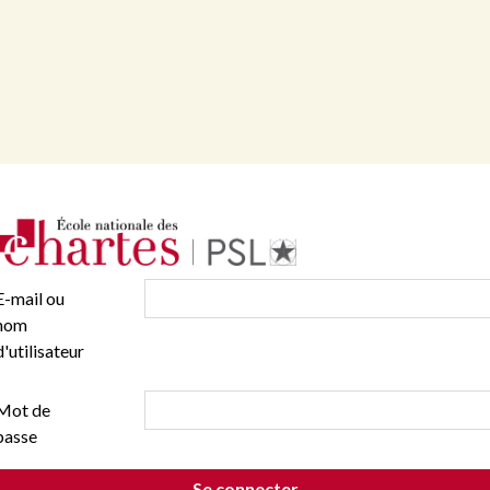
E-mail ou
nom
d'utilisateur
Mot de
passe