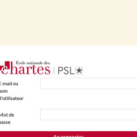
E-mail ou
nom
d'utilisateur
Mot de
passe