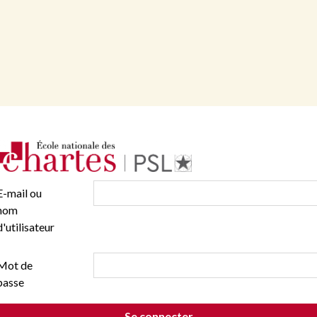
E-mail ou
nom
d'utilisateur
Mot de
passe