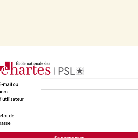
E-mail ou
nom
d'utilisateur
Mot de
passe