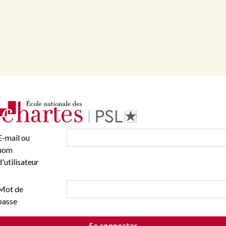
E-mail ou
nom
d'utilisateur
Mot de
passe