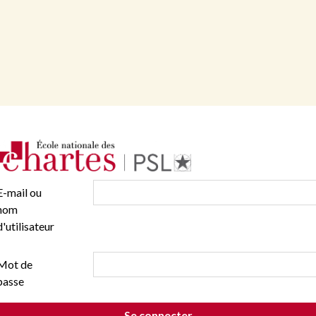
E-mail ou
nom
d'utilisateur
Mot de
passe