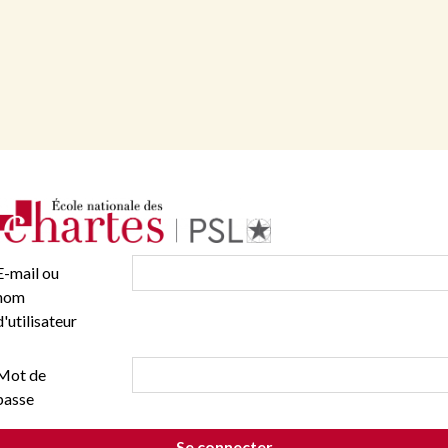
E-mail ou
nom
d'utilisateur
Mot de
passe