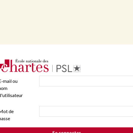
E-mail ou
nom
d'utilisateur
Mot de
passe