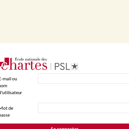
E-mail ou
nom
d'utilisateur
Mot de
passe