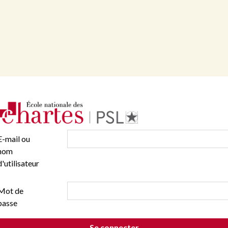
E-mail ou
nom
d'utilisateur
Mot de
passe