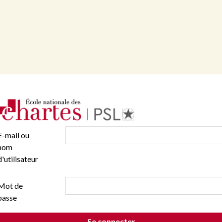
E-mail ou
nom
d'utilisateur
Mot de
passe