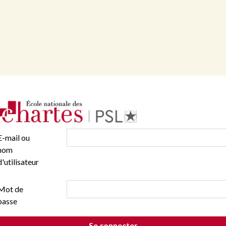
E-mail ou
nom
d'utilisateur
Mot de
passe