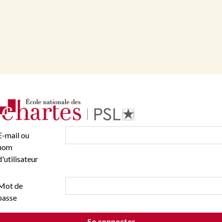
E-mail ou
nom
d'utilisateur
Mot de
passe