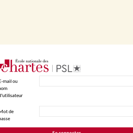
E-mail ou
nom
d'utilisateur
Mot de
passe