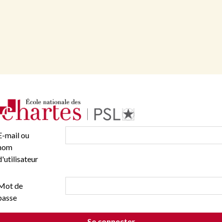
E-mail ou
nom
d'utilisateur
Mot de
passe