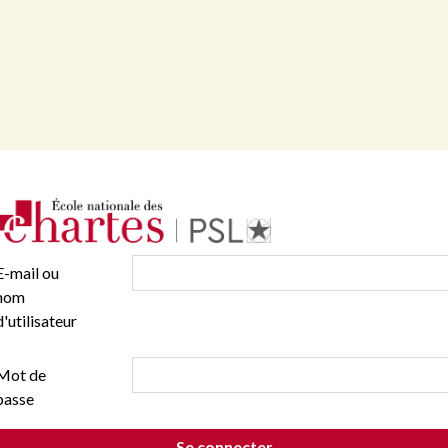
E-mail ou
nom
d'utilisateur
Mot de
passe