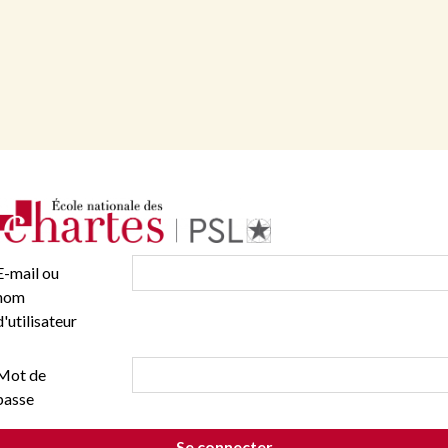
E-mail ou
nom
d'utilisateur
Mot de
passe