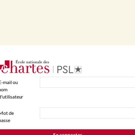
E-mail ou
nom
d'utilisateur
Mot de
passe