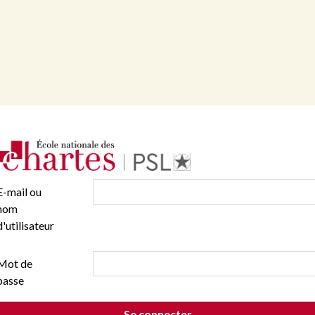
E-mail ou
nom
d'utilisateur
Mot de
passe