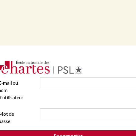
E-mail ou
nom
d'utilisateur
Mot de
passe