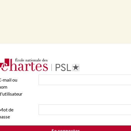
E-mail ou
nom
d'utilisateur
Mot de
passe