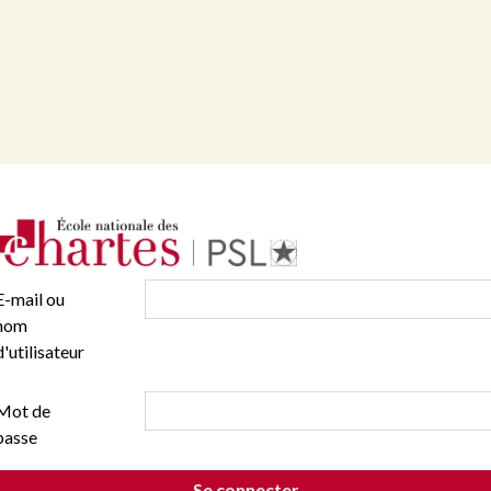
E-mail ou
nom
d'utilisateur
Mot de
passe