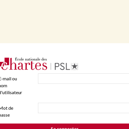
E-mail ou
nom
d'utilisateur
Mot de
passe