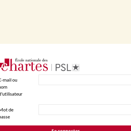
E-mail ou
nom
d'utilisateur
Mot de
passe