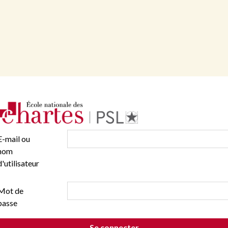
E-mail ou
nom
d'utilisateur
Mot de
passe