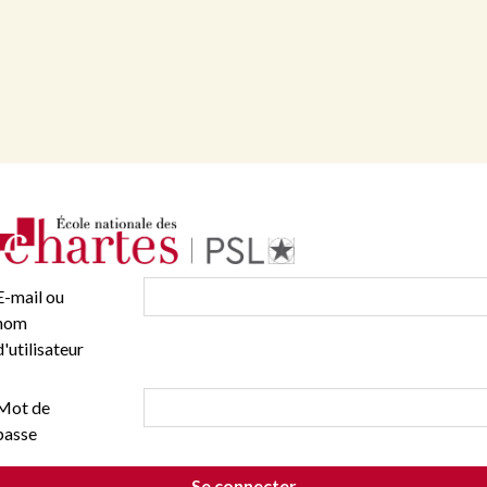
E-mail ou
nom
d'utilisateur
Mot de
passe