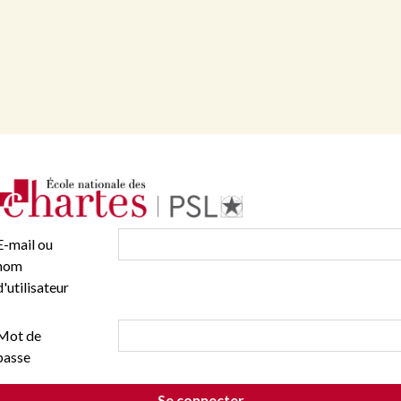
E-mail ou
nom
d'utilisateur
Mot de
passe