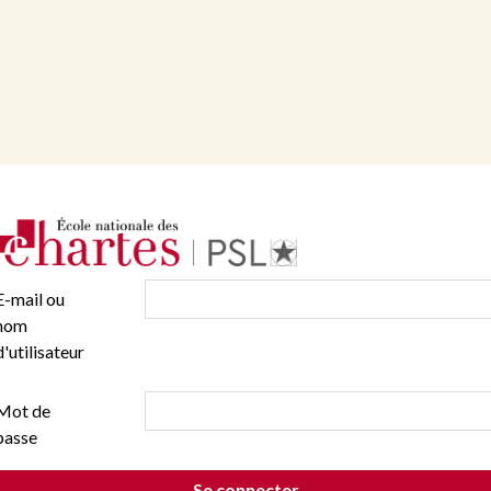
E-mail ou
nom
d'utilisateur
Mot de
passe