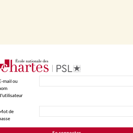
E-mail ou
nom
d'utilisateur
Mot de
passe