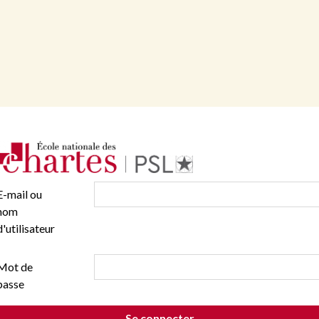
E-mail ou
nom
d'utilisateur
Mot de
passe