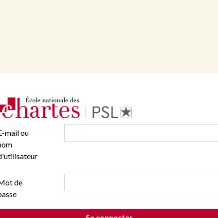
E-mail ou
nom
d'utilisateur
Mot de
passe