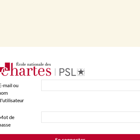
E-mail ou
nom
d'utilisateur
Mot de
passe