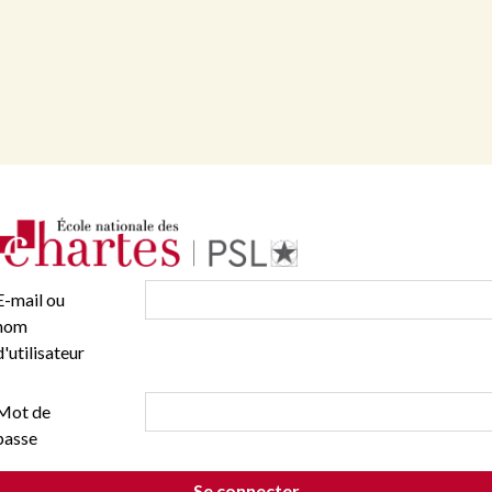
E-mail ou
nom
d'utilisateur
Mot de
passe