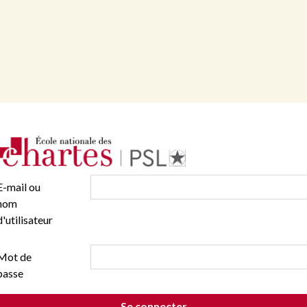
E-mail ou
nom
d'utilisateur
Mot de
passe