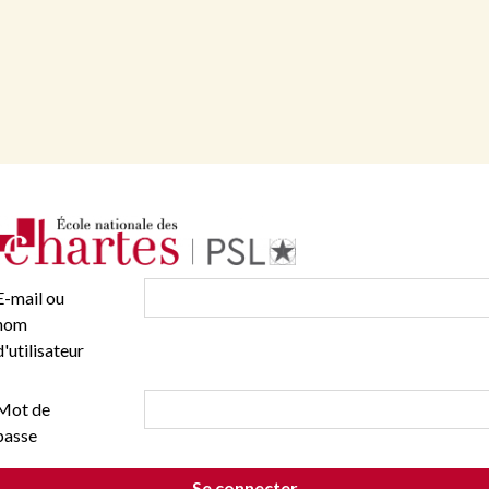
E-mail ou
nom
d'utilisateur
Mot de
passe