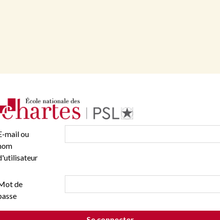
E-mail ou
nom
d'utilisateur
Mot de
passe