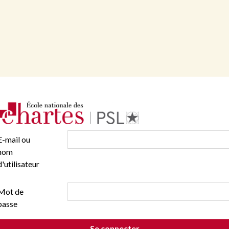
E-mail ou
nom
d'utilisateur
Mot de
passe