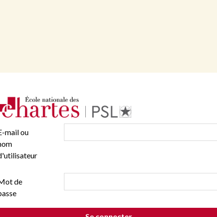
E-mail ou
nom
d'utilisateur
Mot de
passe